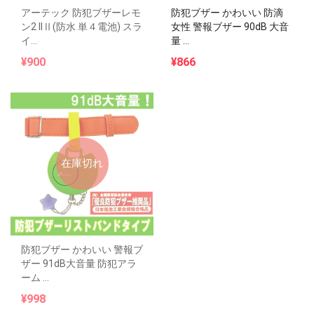
アーテック 防犯ブザーレモ
防犯ブザー かわいい 防滴
ン2 IIⅡ(防水 単４電池) スラ
女性 警報ブザー 90dB 大音
イ...
量 ...
¥900
¥866
在庫切れ
防犯ブザー かわいい 警報ブ
ザー 91dB大音量 防犯アラ
ーム ...
¥998