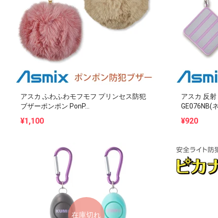
アスカ ふわふわモフモフ プリンセス防犯
アスカ 反射
ブザーポンポン PonP...
GE076NB(ネ
¥1,100
¥920
在庫切れ