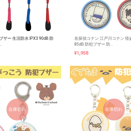
ザー 生活防水 IPX3 90dB 防
名探偵コナン 江戸川コナン 怪
.
85dB 防犯ブザー 防...
¥1,958
在庫切れ
在庫切れ