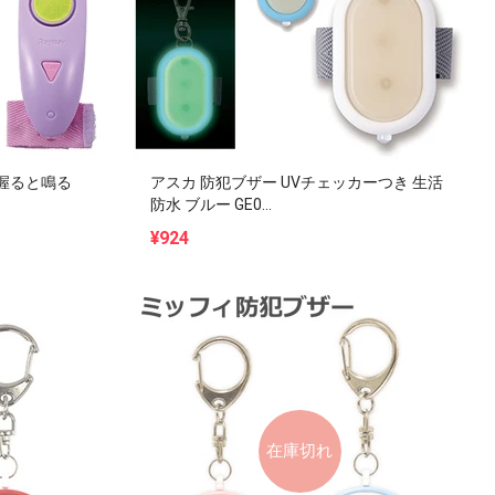
 握ると鳴る
アスカ 防犯ブザー UVチェッカーつき 生活
防水 ブルー GE0...
¥924
在庫切れ