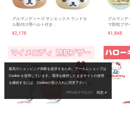
グルマンディーズ サンエックス ランドセ
グルマンデ
ル取付け用ベルト付き ...
マ防犯ブザー 
¥2,178
¥1,848
最高のショッピング体験を提供するため、アーカムショップは
Cookie を使用しています。環境を維持したままサイトの使用
を継続するには、Cookieの受け入れに同意下さい。
在庫切れ
PRIVACY POLICY
同意
✔