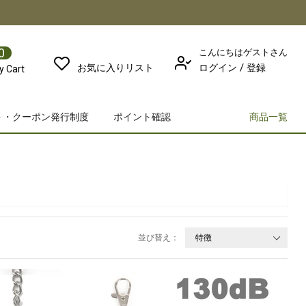
0
こんにちはゲストさん
/
お気に入りリスト
ログイン
登録
y Cart
ト・クーポン発行制度
ポイント確認
商品一覧
並び替え：