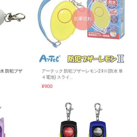
在庫切れ
活防水 防犯ブザ
アーテック 防犯ブザーレモン2 IIⅡ(防水 単
４電池) スライ...
¥900