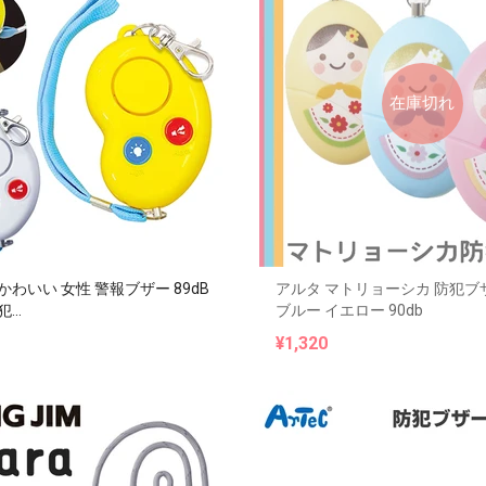
在庫切れ
かわいい 女性 警報ブザー 89dB
アルタ マトリョーシカ 防犯ブ
...
ブルー イエロー 90db
¥1,320