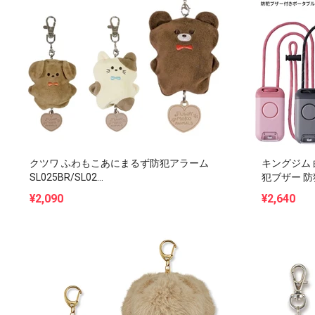
クツワ ふわもこあにまるず防犯アラーム
キングジム 
SL025BR/SL02...
犯ブザー 防犯
¥2,090
¥2,640