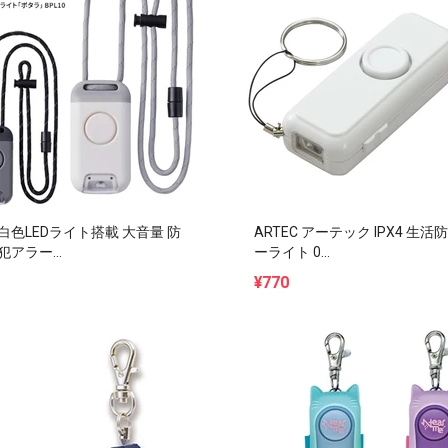
白色LEDライト搭載 大音量 防
ARTEC アーテック IPX4 生
アラー...
ーライト 0...
¥770