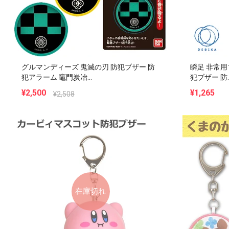
グルマンディーズ 鬼滅の刃 防犯ブザー 防
瞬足 非常用ブ
犯アラーム 竈門炭冶...
犯ブザー 防..
¥2,500
¥1,265
¥2,508
在庫切れ