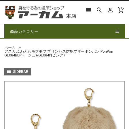




商品カテゴリー
ホーム
アスカ ふわふわモフモフ プリンセス防犯ブザーポンポン PonPon
GE084BE(ベージュ)/GE084P(ピンク)
SIDEBAR