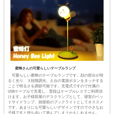
蜜蜂さんの可愛らしいテーブルランプ
可愛らしい蜜蜂のテーブルランプです。顔の部分が明
るく光り、３段階調光。土台の電源ボタンをタッチする
ことで明るさを調節可能です。充電式ですので付属の
USBケーブルで充電し、普段はケーブルレスでご利用頂
けます。お子様部屋のデスクランプとして、寝室のベッ
ドサイドランプ、就寝前のブックライトとしてオススメ
です。あまりにも可愛らしいデザインですので小さなお
子様ですと持ち歩いて遊んでしまうかもしれません。