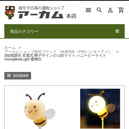




商品カテゴリー
ホーム
アーカムショップ自社ブランド「HUNTER・EYE(ハンターアイ)」
3段階調光 充電式 蜂デザインの LEDライト ハニービーライト
HoneyBeeLight 蜜蜂灯
SIDEBAR