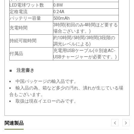
LED電球ワット数
0.8W
定格電流
0.24A
バッテリー容量
500mAh
3時間(初回のみ4時間ほど要する
充電時間
場合ございます。)
約10時間/5時間/3時間(3段階の
持続可能時間
調光レベルによる)
充電用USBケーブル(※別途AC-
付属品
USBチャージャーが必要です。)
■ 注意書き
中国パッケージの輸入品です。
輸入品の為、箱など多少の汚れ、潰れが生じている場
合もございます。
取扱は現在イエローのみです。
関連製品