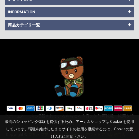
INFORMATION
商品カテゴリ一覧
当ホームページに掲載されているあらゆる内容の無許可転載・転用を禁
最高のショッピング体験を提供するため、アーカムショップは Cookie を使用
止します。
しています。環境を維持したままサイトの使用を継続するには、Cookieの受
Copyright ©
防犯・防災・護身・スポーツ・アウトドア用品専門店「ア
3段階調光 充電式 蜂デ
け入れに同意下さい。