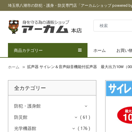
埼玉県八潮市の防犯・護身・防災専門店「アーカムショップ powered by 
商品カテゴリー
ホーム
お買い
拡声器 サイレン＆音声録音機能付拡声器 最大出力10W（00
ホーム
全カテゴリー
防犯・護身館
防災館
( 61 )
光学機器館
( 176 )