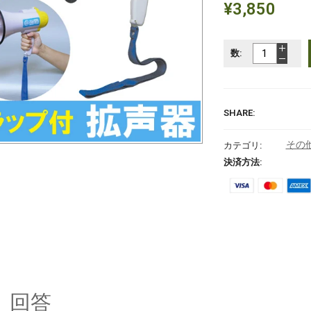
¥3,850
数:
SHARE:
その
カテゴリ:
決済方法:
と 回答