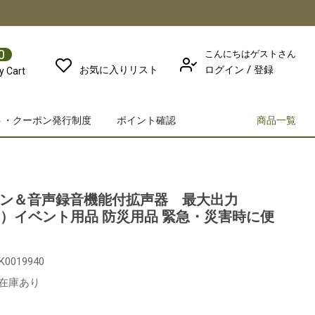
0
こんにちはゲストさん
/
お気に入りリスト
ログイン
登録
y Cart
ト・クーポン発行制度
ポイント確認
商品一覧
レン＆音声録音機能付拡声器 最大出力
900）イベント用品 防災用品 緊急・災害時に便
RK0019940
在庫あり