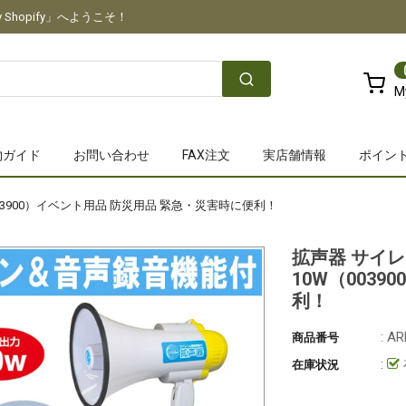
Shopify」へようこそ！
M
物ガイド
お問い合わせ
FAX注文
実店舗情報
ポイン
3900）イベント用品 防災用品 緊急・災害時に便利！
拡声器 サイ
10W（003
利！
: A
商品番号
:
在庫状況