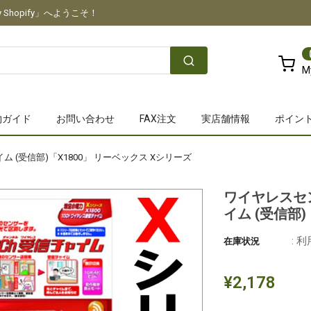
Shopify」へようこそ！
M
物ガイド
お問い合わせ
FAX注文
実店舗情報
ポイン
 (受信部)「X1800」 リーベックス Xシリーズ
ワイヤレスセン
イム (受信部)
: 
在庫状況
¥2,178