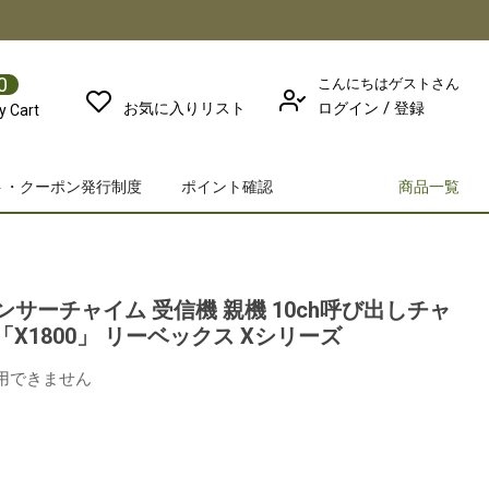
0
こんにちはゲストさん
/
お気に入りリスト
ログイン
登録
y Cart
ト・クーポン発行制度
ポイント確認
商品一覧
サーチャイム 受信機 親機 10ch呼び出しチャ
「X1800」 リーベックス Xシリーズ
利用できません