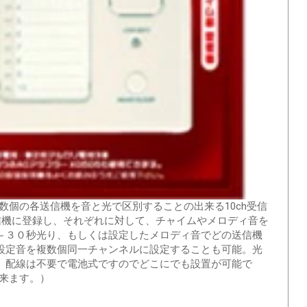
複数個の各送信機を音と光で区別することの出来る10ch受信
信機に登録し、それぞれに対して、チャイムやメロディ音を
～３０秒光り、もしくは設定したメロディ音でどの送信機
設定音を複数個同一チャンネルに設定することも可能。光
。配線は不要で電池式ですのでどこにでも設置が可能で
来ます。）