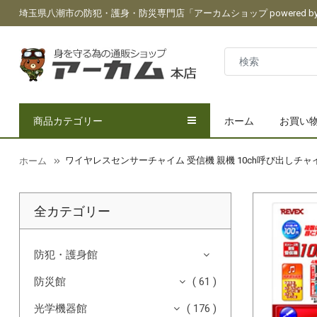
埼玉県八潮市の防犯・護身・防災専門店「アーカムショップ powered by 
商品カテゴリー
ホーム
お買い
ワイヤレスセンサーチャイム 受信機 親機 10ch呼び出しチャイム
ホーム
全カテゴリー
防犯・護身館
防災館
( 61 )
光学機器館
( 176 )