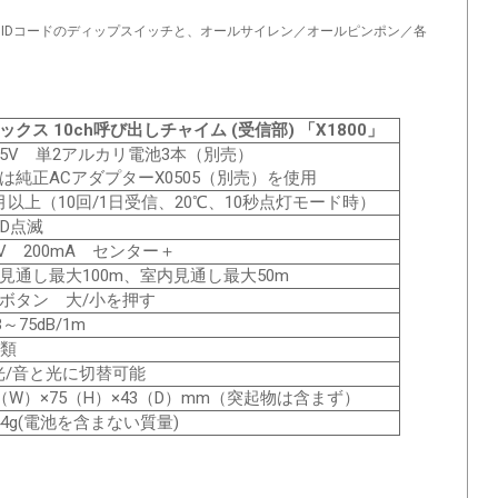
 IDコードのディップスイッチと、オールサイレン／オールピンポン／各
ックス 10ch呼び出しチャイム (受信部) 「X1800」
4.5V 単2アルカリ電池3本（別売）
は純正ACアダプターX0505（別売）を使用
月以上（10回/1日受信、20℃、10秒点灯モード時）
ED点滅
5V 200mA センター＋
見通し最大100m、室内見通し最大50m
ボタン 大/小を押す
B～75dB/1m
種類
光/音と光に切替可能
7（W）×75（H）×43（D）mm（突起物は含まず）
44g(電池を含まない質量)