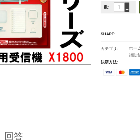
数:
SHARE:
ホー
カテゴリ:
補助
決済方法:
と 回答