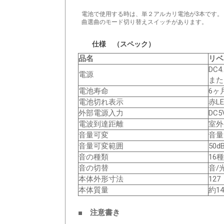
電池で使用する時は、単２アルカリ電池が3本です。
曲選曲のモード切り替えスイッチがあります。
仕様 （スペック）
品名
リベ
DC
電源
また
電池寿命
6ヶ
電池切れ表示
赤L
外部電源入力
DC
電波到達距離
室外
音量可変
音量
音量可変範囲
50d
音の種類
16
音の切替
音/
本体外形寸法
12
本体質量
約1
■ 注意書き