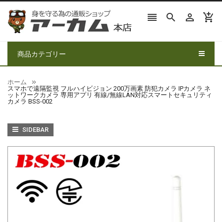




商品カテゴリー
ホーム
スマホで遠隔監視 フルハイビジョン 200万画素 防犯カメラ IPカメラ ネ
ットワークカメラ 専用アプリ 有線/無線LAN対応スマートセキュリティ
カメラ BSS-002
SIDEBAR