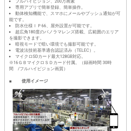
フルハイビジョン、200万画素
専用アプリで簡単登録、簡単操作。
動体検知機能で、スマホにメールやプッシュ通知が可
能です。
防水仕様ＩＰ66、屋外設置が可能です。
超広角180度のパノラマレンズ搭載、広範囲のエリア
を撮影できます。
暗視モードで暗い環境でも撮影可能です。
電波法技術基準適合認証済み（TELEC）。
マイクロSDカード最大128GB対応。
※16ＧＢマイクロＳＤカード付属。（録画時間 30時
間 /フルハイビジョン画質）
■ 使用イメージ