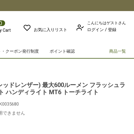
0
こんにちはゲストさん
/
お気に入りリスト
ログイン
登録
y Cart
ト・クーポン発行制度
ポイント確認
商品一覧
R(レッドレンザー) 最大600ルーメン フラッシュラ
イト ハンディライト MT6 トーチライト
RK0035680
利用できません