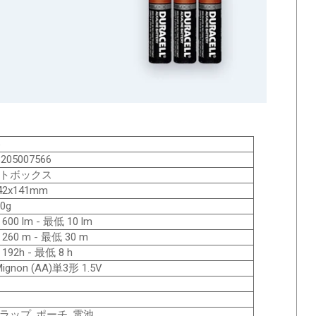
6
8205007566
トボックス
2x141mm
0g
600 lm - 最低 10 lm
260 m - 最低 30 m
192h - 最低 8 h
Mignon (AA)単3形 1.5V
ラップ, ポーチ, 電池