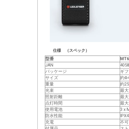
仕様 （スペック）
型番
MT
JAN
405
パッケージ
ギフ
サイズ
約Φ4
重量
約25
光束
最大 
照射距離
最大 
点灯時間
最大 
使用電池
3 x 
防水性能
IPX4
充電
不可
付属品
スト