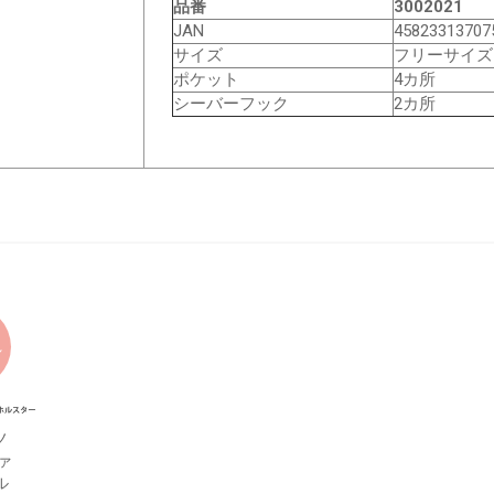
品番
3002021
JAN
45823313707
サイズ
フリーサイズ
ポケット
4カ所
シーバーフック
2カ所
れ
ノ
ァ
ル