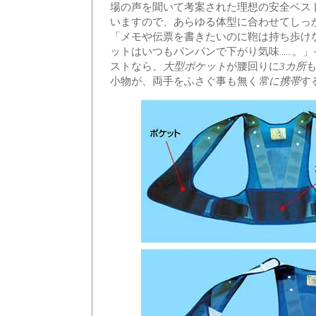
場の声を聞いて考案された理想の安全ベス
いますので、あらゆる体型に合わせてしっ
「メモや伝票を書きたいのに鞄は持ち歩け
ットはいつもパンパンで下がり気味……。
ストなら、
が腰回りに
大型ポケット
3カ所
小物が、両手をふさぐ事も無く
す
常に携帯