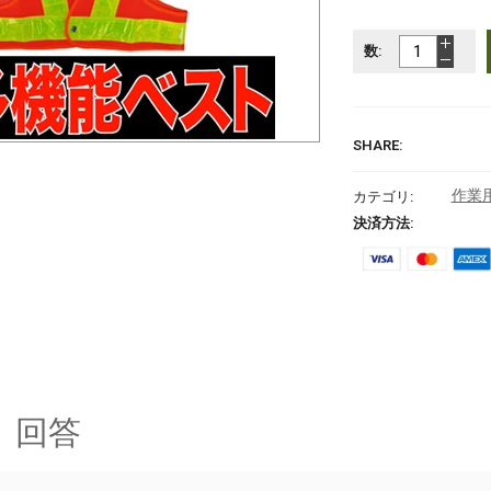
数:
SHARE:
作業
カテゴリ:
決済方法:
と 回答