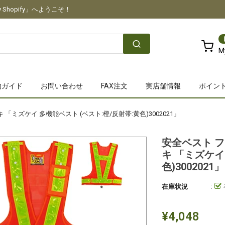
Shopify」へようこそ！
M
物ガイド
お問い合わせ
FAX注文
実店舗情報
ポイン
ミズケイ 多機能ベスト (ベスト:橙/反射帯:黄色)3002021」
安全ベスト フ
キ 「ミズケイ
色)3002021」
:
在庫状況
¥4,048