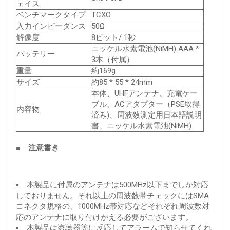
ェイス
ベンチマークタイプ
TCXO
入力インピーダンス
50Ω
解像度
8ビット/ 1秒
ニッケル水素電池(NiMH) AAA *
バッテリー
3本（付属）
重量
約169g
サイズ
約85 * 55 * 24mm
本体、UHFアンテナ、充電ケー
ブル、ACアダプター（PSE取得
内容物
済み)、周波数測定用日本語説明
書、ニッケル水素電池(NiMH)
■ 注意書き
本製品に付属のアンテナは500MHz以下までしか対応
しておりません。それ以上の周波数帯チェックにはSMA
コネクタ規格の、1000MHz帯対応などそれぞれ周波数対
応のアンテナに取り付けかえる必要がございます。
本製品は盗聴器等に反応してアラームで知らせてくれ