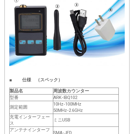
■ 仕様 （スペック）
製品名
周波数カウンター
型番
ARK-IBQ102
10Hz-100MHz
測定範囲
50MHz-2.6GHz
充電インターフェー
ミニUSB
ス
アンテナインターフ
SMA-JFD