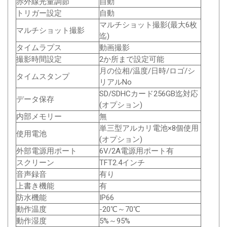
赤外線光量調節
自動
トリガー設定
自動
マルチショット撮影(最大6枚
マルチショット撮影
迄)
タイムラプス
動画撮影
撮影時間設定
2か所まで設定可能
月の位相/温度/日時/ロゴ/シ
タイムスタンプ
リアルNo
SD/SDHCカード256GB迄対応
データ保存
(オプション)
内部メモリー
無
単三型アルカリ電池×8個使用
使用電池
(オプション)
外部電源用ポート
6V/2A電源用ポート有
スクリーン
TFT2.4インチ
音声録音
有り
上書き機能
有
防水機能
IP66
動作温度
-20℃～70℃
動作湿度
5%～95%