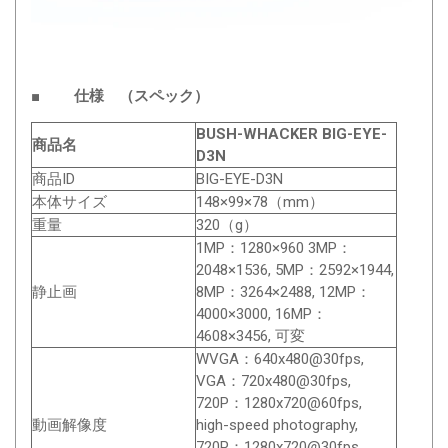
■ 仕様 （スペック）
BUSH-WHACKER BIG-EYE-
商品名
D3N
商品ID
BIG-EYE-D3N
本体サイズ
148×99×78（mm）
重量
320（g）
1MP：1280×960 3MP：
2048×1536, 5MP：2592×1944,
静止画
8MP：3264×2488, 12MP：
4000×3000, 16MP：
4608×3456, 可変
WVGA：640x480@30fps,
VGA：720x480@30fps,
720P：1280x720@60fps,
動画解像度
high-speed photography,
720P：1280x720@30fps,