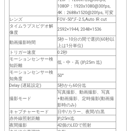
1080P：1920x1080@30fps,
4K：2688x1520@20fps, 可変
レンズ
FOV-50°,F-2.5,Auto IR cut
タイムラプスビデオ解
2592×1944, 2048×1536
像度
5秒～10分の間で選択(60秒以
動画撮影時間
上は1分単位)
トリガー速度
0.2秒
モーションセンサー検
低・中・高 (約25m 迄)
知距離
モーションセンサー検
50°
知角度
Delay (遅延設定)
5秒から60分迄
写真撮影、動画撮影、写真
撮影モード
+動画撮影、定時撮影(動画撮
影時のみ)
キャプチャーモード
日中/カラー、夜間/白黒
赤外線照射距離
約25m迄
夜間撮影
42個のLEDで照射