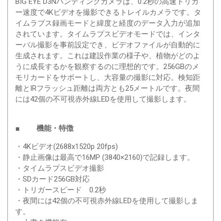
BIG EYE D3Nハンティングカメラは、0.2秒の高速トリガ
ー速度で4Kビデオを撮影できるトレイルカメラです。タ
イムラプス録画モードと緯度と経度のデータ入力が追加
されています。タイムラプスビデオモードでは、インタ
ーバル撮影を事前設定でき、ビデオファイルが自動的に
生成されます。これは建設作業の様子や、植物がどのよ
うに成長するかを観察するのに理想的です。256GBのメ
モリカードをサポートし、大容量の撮影に対応。検知距
離とIRフラッシュ距離は両方とも25メートルです。夜間
には42個の不可視赤外線LEDを使用して撮影します。
■ 機能・特徴
・4Kビデオ(2688x1520p 20fps)
・静止画像は最高で16MP (3840×2160)で記録します。
・タイムラプスビデオ撮影
・SDカード256GB対応
・トリガースピード 0.2秒
・夜間には42個の不可視赤外線LEDを使用して撮影しま
す。