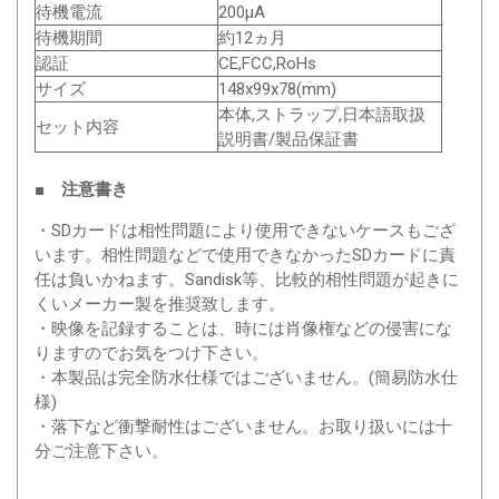
待機電流
200μA
待機期間
約12ヵ月
認証
CE,FCC,RoHs
サイズ
148x99x78(mm)
本体,ストラップ,日本語取扱
セット内容
説明書/製品保証書
■ 注意書き
・SDカードは相性問題により使用できないケースもござ
います。相性問題などで使用できなかったSDカードに責
任は負いかねます。Sandisk等、比較的相性問題が起きに
くいメーカー製を推奨致します。
・映像を記録することは、時には肖像権などの侵害にな
りますのでお気をつけ下さい。
・本製品は完全防水仕様ではございません。(簡易防水仕
様)
・落下など衝撃耐性はございません。お取り扱いには十
分ご注意下さい。