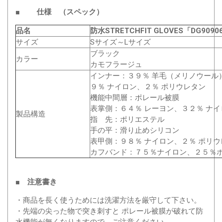
■ 仕様 （スペック）
品名
防水STRETCHFIT GLOVES「DG9090
サイズ
Sサイズ～Lサイズ
ブラック
カラー
カモフラージュ
インナー：３９％ 羊毛（メリノウール
９％ ナイロン、２％ ポリウレタン
機能中間層：ポレール被膜
表掌側：６４％ レーヨン、３２％ ナイ
製品構造
指 先：ポリエステル
手の平：滑り止めシリコン
表甲側：９８％ ナイロン、２％ ポリウ
カフバンド：７５％ナイロン、２５％
■ 注意書き
・商品を長く使うためには洗濯方法を厳守して下さい。
・先端の尖った物で突き刺すと ポレール被膜が破れて防