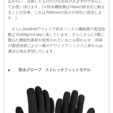
定を行い、
ので安心し
合格したものだけが出荷されます
てお使い頂けます。(※防水機能層は10psiの静水圧に耐え
ることが出来、これは7000mmの高さの水柱に相当しま
す。)
さらにDexShellアウトドア防水ソックス機能層の透湿指
数は10,000g/m2.dayに達しています。さらにさらに3層に
重ねた機能性素材が使用されているにも関わらず、
特殊
の製造技術により一般のアウトドアソックスと変わらぬ
しています。
履き心地を実現
■ 防水グローブ ストレッチフィットモデル