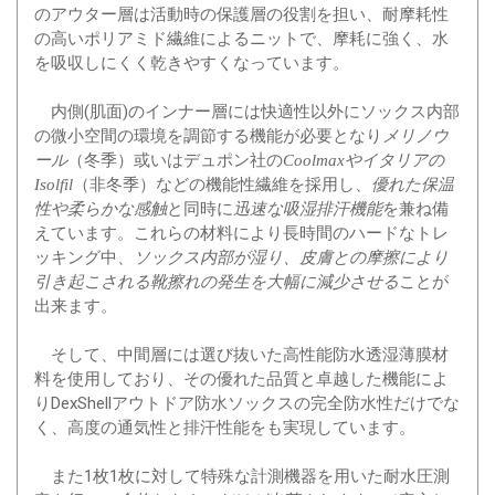
のアウター層は活動時の保護層の役割を担い、耐摩耗性
の高いポリアミド繊維によるニットで、摩耗に強く、水
を吸収しにくく乾きやすくなっています。
内側(肌面)のインナー層には快適性以外にソックス内部
の微小空間の環境を調節する機能が必要となり
メリノウ
（冬季）或いはデュポン社の
ール
Coolmaxやイタリアの
（非冬季）などの機能性繊維を採用し、
Isolfil
優れた保温
と同時に
を兼ね備
性や柔らかな感触
迅速な吸湿排汗機能
えています。これらの材料により長時間のハードなトレ
ッキング中、
ソックス内部が湿り、皮膚との摩擦により
ことが
引き起こされる靴擦れの発生を大幅に減少させる
出来ます。
そして、中間層には選び抜いた高性能防水透湿薄膜材
料を使用しており、その優れた品質と卓越した機能によ
りDexShellアウトドア防水ソックスの完全防水性だけでな
く、高度の通気性と排汗性能をも実現しています。
また1枚1枚に対して特殊な計測機器を用いた耐水圧測