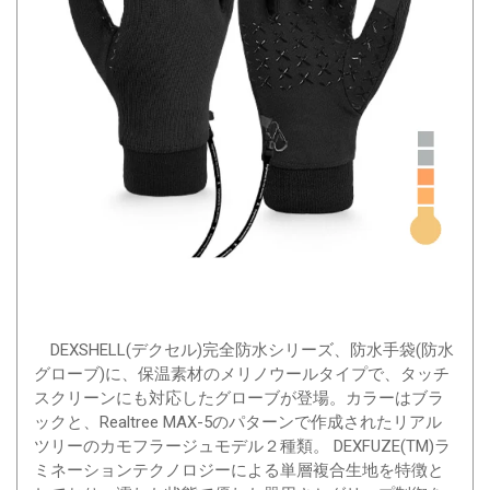
DEXSHELL(デクセル)完全防水シリーズ、防水手袋(防水
グローブ)に、保温素材のメリノウールタイプで、タッチ
スクリーンにも対応したグローブが登場。カラーはブラ
ックと、Realtree MAX-5のパターンで作成されたリアル
ツリーのカモフラージュモデル２種類。 DEXFUZE(TM)ラ
ミネーションテクノロジーによる単層複合生地を特徴と