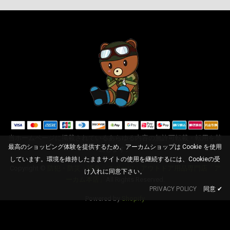
HIKMICRO E&Bシリーズ
用ポーチ ハンディサーモ
当ホームページに掲載されているあらゆる内容の無許可転載・転用を禁
最高のショッピング体験を提供するため、アーカムショップは Cookie を使用
グラフィーカメラ ハイク
止します。
マイクロ ハンディー ポ
しています。環境を維持したままサイトの使用を継続するには、Cookieの受
Copyright ©
防犯・防災・護身・スポーツ・アウトドア用品専門店「ア
ータブル 赤外線 Pouch
け入れに同意下さい。
for E&B Series Handheld
ーカム本店」
All Rights Reserved.
ADD TO CART
Thermography HIK-A-
PRIVACY POLICY
同意
✔
Powered by
Shopify
PEB
¥6,390