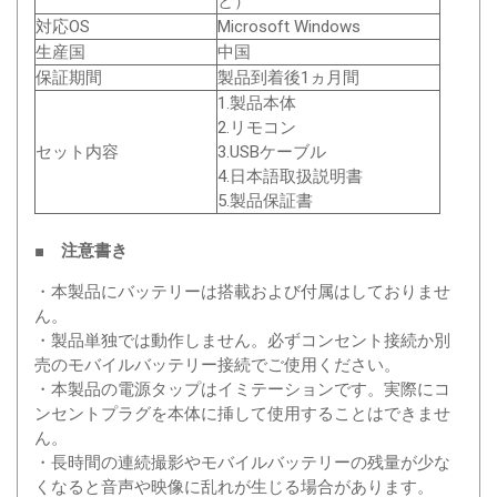
と）
対応OS
Microsoft Windows
生産国
中国
保証期間
製品到着後1ヵ月間
1.製品本体
2.リモコン
セット内容
3.USBケーブル
4.日本語取扱説明書
5.製品保証書
■ 注意書き
・本製品にバッテリーは搭載および付属はしておりませ
ん。
・製品単独では動作しません。必ずコンセント接続か別
売のモバイルバッテリー接続でご使用ください。
・本製品の電源タップはイミテーションです。実際にコ
ンセントプラグを本体に挿して使用することはできませ
ん。
・長時間の連続撮影やモバイルバッテリーの残量が少な
くなると音声や映像に乱れが生じる場合があります。