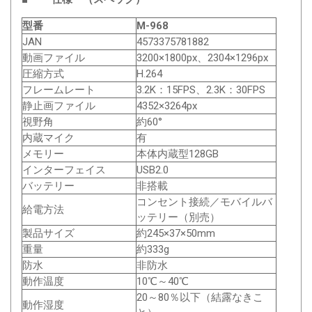
型番
M-968
JAN
4573375781882
動画ファイル
3200×1800px、2304×1296px
圧縮方式
H.264
フレームレート
3.2K：15FPS、2.3K：30FPS
静止画ファイル
4352×3264px
視野角
約60°
内蔵マイク
有
メモリー
本体内蔵型128GB
インターフェイス
USB2.0
バッテリー
非搭載
コンセント接続／モバイルバ
給電方法
ッテリー（別売）
製品サイズ
約245×37×50mm
重量
約333g
防水
非防水
動作温度
10℃～40℃
20～80％以下（結露なきこ
動作湿度