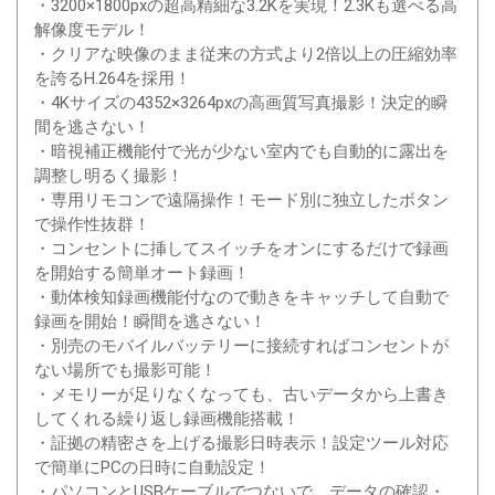
・3200×1800pxの超高精細な3.2Kを実現！2.3Kも選べる高
解像度モデル！
・クリアな映像のまま従来の方式より2倍以上の圧縮効率
を誇るH.264を採用！
・4Kサイズの4352×3264pxの高画質写真撮影！決定的瞬
間を逃さない！
・暗視補正機能付で光が少ない室内でも自動的に露出を
調整し明るく撮影！
・専用リモコンで遠隔操作！モード別に独立したボタン
で操作性抜群！
・コンセントに挿してスイッチをオンにするだけで録画
を開始する簡単オート録画！
・動体検知録画機能付なので動きをキャッチして自動で
録画を開始！瞬間を逃さない！
・別売のモバイルバッテリーに接続すればコンセントが
ない場所でも撮影可能！
・メモリーが足りなくなっても、古いデータから上書き
してくれる繰り返し録画機能搭載！
・証拠の精密さを上げる撮影日時表示！設定ツール対応
で簡単にPCの日時に自動設定！
・パソコンとUSBケーブルでつないで、データの確認・